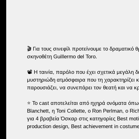
🎬 Για τους σινεφίλ προτείνουμε το δραματικό θ
σκηνοθέτη Guillermo del Toro.
📽 Η ταινία, παρόλο που έχει σχετικά μεγάλη δι
μυστηριώδη ατμόσφαιρα που τη χαρακτηρίζει και
παρουσιάζει, να συνεπάρει τον θεατή και να κ
⭐️ Το cast αποτελείται από ηχηρά ονόματα όπως
Blanchett, η Toni Collette, o Ron Perlman, ο Ri
για 4 βραβεία Όσκαρ στις κατηγορίες Best motio
production design, Best achievement in costum