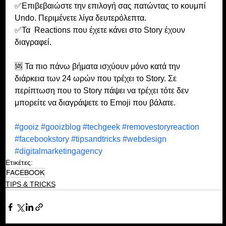
✅Επιβεβαιώστε την επιλογή σας πατώντας το κουμπί 
Undo. Περιμένετε λίγα δευτερόλεπτα.
✅Τα  Reactions που έχετε κάνει στο Story έχουν 
διαγραφεί.
🆘 Τα πιο πάνω βήματα ισχύουν μόνο κατά την 
διάρκεια των 24 ωρών που τρέχει το Story. Σε 
περίπτωση που το Story πάψει να τρέχει τότε δεν 
μπορείτε να διαγράψετε το Emoji που βάλατε.
#gooiz
#gooizblog
#techgeek
#removestoryreaction
#facebookstory
#tipsandtricks
#webdesign
#digitalmarketingagency
Ετικέτες:
FACEBOOK
TIPS & TRICKS