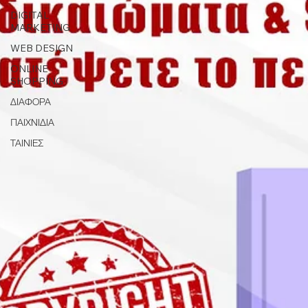
DIGITAL
MARKETING
WEB DESIGN
ONLINE
SHOPPING
ΔΙΑΦΟΡΑ
ΠΑΙΧΝΙΔΙΑ
ΤΑΙΝΙΕΣ