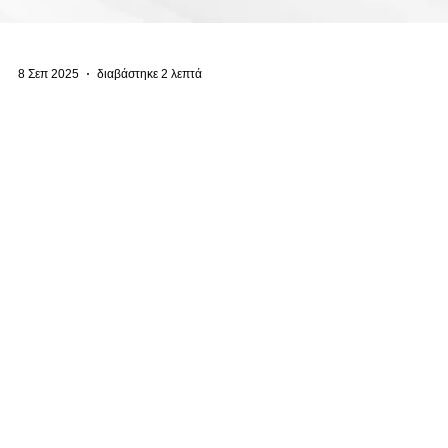
8 Σεπ 2025
διαβάστηκε 2 λεπτά
Πνευματικά δικαιώματα & Social Media: Πώς να
προστατέψετε το περιεχόμενο σας
🌐 Στον κόσμο του διαδικτύου τα Social Media αποτελούν τον πιο
διαδεδομένο τρόπο διαμοιρασμού του περιεχόμενόυ μας, είτε πρόκει
για...
Βased in Cyprus.
© 2026 GOOiZ. All Rights Reserved