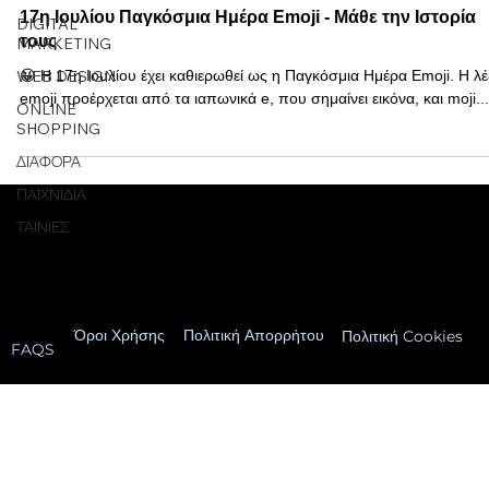
17η Ιουλίου Παγκόσμια Ημέρα Emoji - Μάθε την Ιστορία
DIGITAL
τους
MARKETING
WEB DESIGN
😀 Η 17η Ιουλίου έχει καθιερωθεί ως η Παγκόσμια Ημέρα Emoji. Η λέξη
emoji προέρχεται από τα ιαπωνικά e, που σημαίνει εικόνα, και moji...
ONLINE
SHOPPING
ΔΙΑΦΟΡΑ
ΠΑΙΧΝΙΔΙΑ
ΤΑΙΝΙΕΣ
Βased in Cyprus.
© 2026 GOOiZ. All Rights Reserved
Όροι Χρήσης
Πολιτική Απορρήτου
Πολιτική Cookies
FAQS