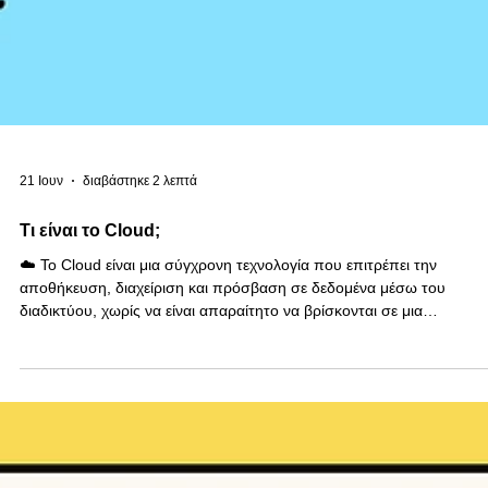
21 Ιουν
διαβάστηκε 2 λεπτά
Τι είναι το Cloud;
☁️ Το Cloud είναι μια σύγχρονη τεχνολογία που επιτρέπει την
αποθήκευση, διαχείριση και πρόσβαση σε δεδομένα μέσω του
διαδικτύου, χωρίς να είναι απαραίτητο να βρίσκονται σε μια
συγκεκριμένη συσκευή. Αντί τα αρχεία να αποθηκεύονται αποκλειστι
στον υπολογιστή ή το κινητό μας, φιλοξενούνται σε ασφαλείς server
που λειτουργούν σε εξειδικευμένα κέντρα δεδομένων ανά τον κόσμο,
προσφέροντας μεγαλύτερη ευελιξία και ευκολία στη διαχείρισή τους. 💻
Αυτό σημαίνει ότι μπορούμε να έχου