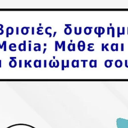
άλλαξε ξανά» κ.α. Παρόλο που ο όρος χρησιμοποιείται καθημερινά,
αρκετοί δεν γνωρίζουν τι ακριβώς σημαίνει και πώς επηρεάζει το
περιεχόμενο που βλέπουμε στις πλατφόρμες κοινωνικής δικτύωσης. 
Με απλά λόγια ο