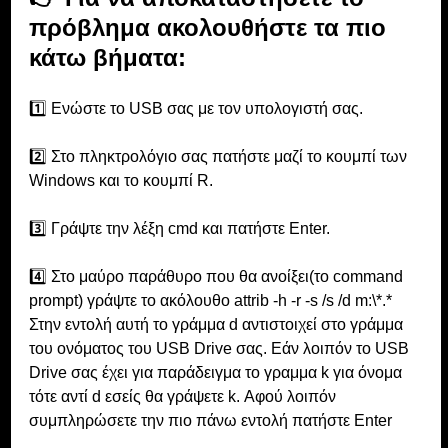
πρόβλημα ακολουθήστε τα πιο 
κάτω βήματα:
1️⃣ Ενώστε το USB σας με τον υπολογιστή σας.
2️⃣ Στο πληκτρολόγιο σας πατήστε μαζί το κουμπί των 
Windows και το κουμπί R.
3️⃣ Γράψτε την λέξη cmd και πατήστε Enter.
4️⃣ Στο μαύρο παράθυρο που θα ανοίξει(το command 
prompt) γράψτε το ακόλουθο attrib -h -r -s /s /d m:\*.* 
Στην εντολή αυτή το γράμμα d αντιστοιχεί στο γράμμα 
του ονόματος του USB Drive σας. Εάν λοιπόν το USB 
Drive σας έχει για παράδειγμα το γραμμα k για όνομα 
τότε αντί d εσείς θα γράψετε k. Αφού λοιπόν 
συμπληρώσετε την πιο πάνω εντολή πατήστε Enter