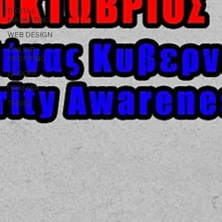
DIGITAL
MARKETING
WEB DESIGN
ONLINE
SHOPPING
ΔΙΑΦΟΡΑ
ΠΑΙΧΝΙΔΙΑ
ΤΑΙΝΙΕΣ