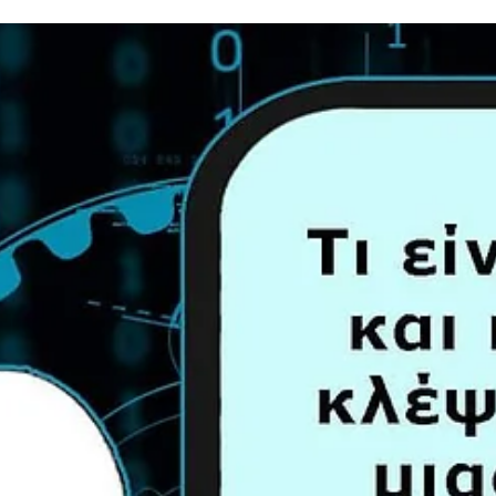
Τι είναι η DDoS Attack;
👺💸 Η κυβερνοεπίθεση είναι η παράνομη παρέμβαση ενός χάκερ στ
λειτουργικά συστήματα ιστοσελίδων, υπολογιστών ή δικτύων με σκ
να...