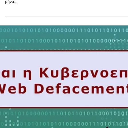
την Κυβερνοασφάλεια έχει καθιερώσει τον Οκτώβριο ως Ευρωπαϊκό
μήνα...