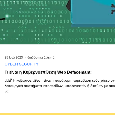
25 Ιουλ 2023
διαβάστηκε 1 λεπτά
CYBER SECURITY
Τι είναι η Κυβερνοεπίθεση Web Defacemant;
🕵️‍♀️🔓 Η κυβερνοεπίθεση είναι η παράνομη παρέμβαση ενός χάκερ στ
λειτουργικά συστήματα ιστοσελίδων, υπολογιστών ή δικτύων με σκ
να...